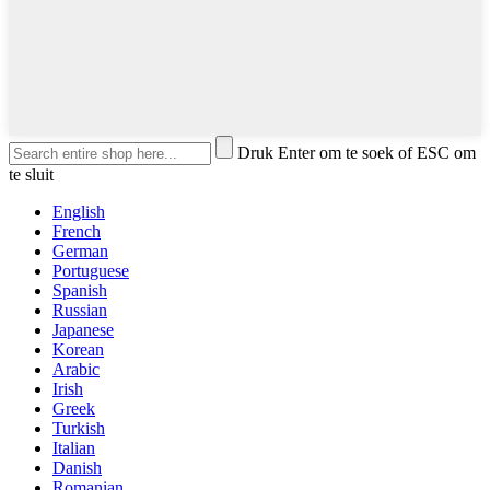
Druk Enter om te soek of ESC om
te sluit
English
French
German
Portuguese
Spanish
Russian
Japanese
Korean
Arabic
Irish
Greek
Turkish
Italian
Danish
Romanian