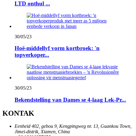
LTD onthul ...
30/05/23
Hoë-middellyf vorm kortbroek: 'n
topverkoper...
30/05/23
Bekendstelling van Dames se 4-laag Lek-Pr...
KONTAK
Eenheid 402, gebou 9, Kengpingweg nr. 13, Guankou Town,
Jimei-distrik, Xiamen, China