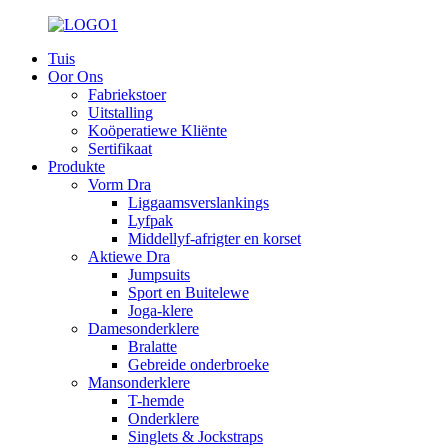
Tuis
Oor Ons
Fabriekstoer
Uitstalling
Koöperatiewe Kliënte
Sertifikaat
Produkte
Vorm Dra
Liggaamsverslankings
Lyfpak
Middellyf-afrigter en korset
Aktiewe Dra
Jumpsuits
Sport en Buitelewe
Joga-klere
Damesonderklere
Bralatte
Gebreide onderbroeke
Mansonderklere
T-hemde
Onderklere
Singlets & Jockstraps