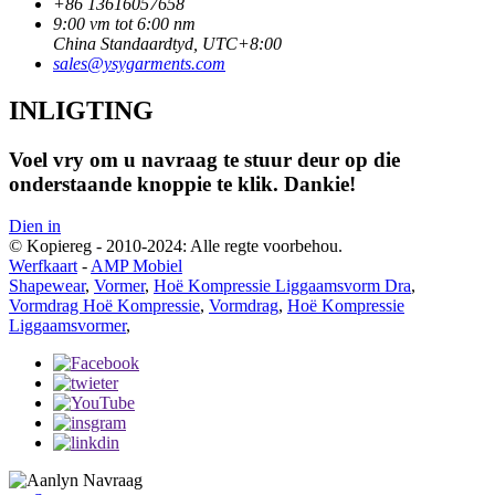
+86 13616057658
9:00 vm tot 6:00 nm
China Standaardtyd, UTC+8:00
sales@ysygarments.com
INLIGTING
Voel vry om u navraag te stuur deur op die
onderstaande knoppie te klik. Dankie!
Dien in
© Kopiereg - 2010-2024: Alle regte voorbehou.
Werfkaart
-
AMP Mobiel
Shapewear
,
Vormer
,
Hoë Kompressie Liggaamsvorm Dra
,
Vormdrag Hoë Kompressie
,
Vormdrag
,
Hoë Kompressie
Liggaamsvormer
,