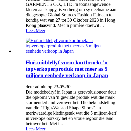
GARMENTS CO., LTD, 'n toonaangewende
kleremaatskappy, is verheug om sy deelname aan
die gesogte Global Sources Fashion Fair aan te
kondig wat van 27 tot 30 Oktober 2023 in Hong
Kong plaasvind. Met 'n primêre doelwit ...
Lees Meer
Hoë-middellyf vorm kortbroek: 'n
topverkoperproduk met meer as 5
miljoen eenhede verkoop in Japan
deur admin op 23-05-30
Die modebedryf in Japan is gerevolusioneer deur
die opkoms van 'n gewilde produk wat die mark
stormenderhand verower het. Die bekendstelling
van die "High-Waisted Shape Shorts", 'n
merkwaardige kledingstuk wat die 5 miljoen-kerf
in verkope oorskry het en vroue regoor die land
betower het. Met i...
Lees Meer