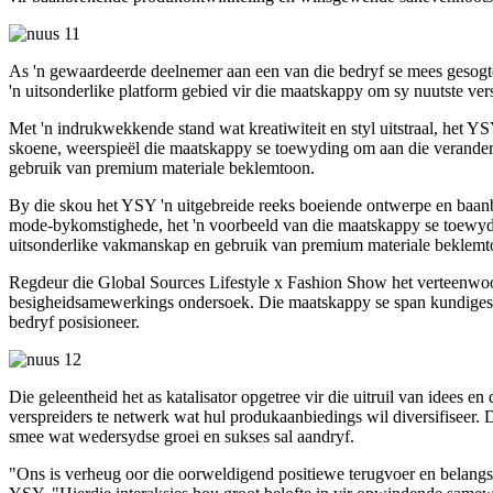
As 'n gewaardeerde deelnemer aan een van die bedryf se mees gesogt
'n uitsonderlike platform gebied vir die maatskappy om sy nuutste ver
Met 'n indrukwekkende stand wat kreatiwiteit en styl uitstraal, het 
skoene, weerspieël die maatskappy se toewyding om aan die verandere
gebruik van premium materiale beklemtoon.
By die skou het YSY 'n uitgebreide reeks boeiende ontwerpe en baanbr
mode-bykomstighede, het 'n voorbeeld van die maatskappy se toewydin
uitsonderlike vakmanskap en gebruik van premium materiale beklemt
Regdeur die Global Sources Lifestyle x Fashion Show het verteenwoo
besigheidsamewerkings ondersoek. Die maatskappy se span kundiges h
bedryf posisioneer.
Die geleentheid het as katalisator opgetree vir die uitruil van idees 
verspreiders te netwerk wat hul produkaanbiedings wil diversifiseer.
smee wat wedersydse groei en sukses sal aandryf.
"Ons is verheug oor die oorweldigend positiewe terugvoer en belangst