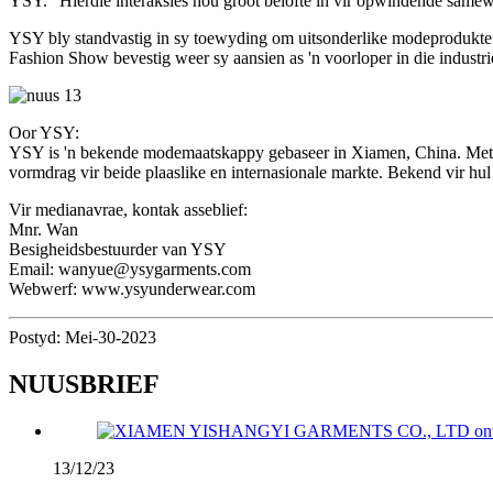
YSY. "Hierdie interaksies hou groot belofte in vir opwindende samewerk
YSY bly standvastig in sy toewyding om uitsonderlike modeprodukte te
Fashion Show bevestig weer sy aansien as 'n voorloper in die industr
Oor YSY:
YSY is 'n bekende modemaatskappy gebaseer in Xiamen, China. Met '
vormdrag vir beide plaaslike en internasionale markte. Bekend vir hu
Vir medianavrae, kontak asseblief:
Mnr. Wan
Besigheidsbestuurder van YSY
Email: wanyue@ysygarments.com
Webwerf: www.ysyunderwear.com
Postyd: Mei-30-2023
NUUSBRIEF
13/12/23