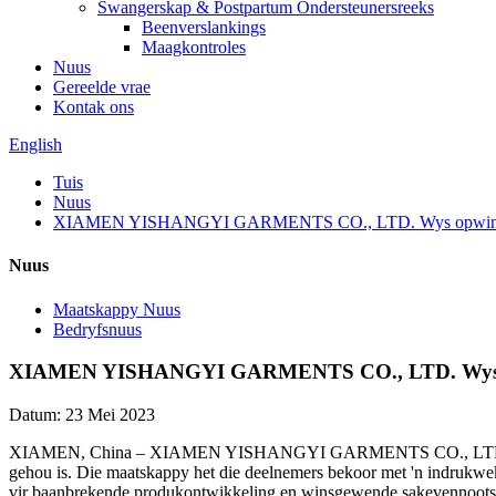
Swangerskap & Postpartum Ondersteunersreeks
Beenverslankings
Maagkontroles
Nuus
Gereelde vrae
Kontak ons
English
Tuis
Nuus
XIAMEN YISHANGYI GARMENTS CO., LTD. Wys opwindende n
Nuus
Maatskappy Nuus
Bedryfsnuus
XIAMEN YISHANGYI GARMENTS CO., LTD. Wys opwin
Datum: 23 Mei 2023
XIAMEN, China – XIAMEN YISHANGYI GARMENTS CO., LTD.(YSY), 'n
gehou is. Die maatskappy het die deelnemers bekoor met 'n indrukwe
vir baanbrekende produkontwikkeling en winsgewende sakevennoot