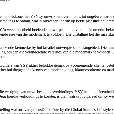
e handelskoue, het YSY sy onwrikbare verbintenis tot ongeëwenaarde ge
samelings te onthul, wat 'n blywende indruk op beide plaaslike en intern
YSY 'n verskeidenheid boeiende ontwerpe en innoverende kenmerke beken
nde eise van die modemark te voldoen. Die uitstalling het die maatsk
ekende kenmerke by hul kreatief ontwerpte stand aangebied. Die nuutst
g om aan die veranderende vereistes van die modemark te voldoen. Die
oon.
rdigers van YSY aktief betrokke geraak by voornemende kliënte, bete
et hul diepgaande kennis van modeneigings, klantevoorkeure en markdi
en die vestiging van nuwe besigheidsverbindings. YSY het die geleenthei
 Deur hierdie verhoudings te koester, is die maatskappy gereed om sy 
elling wat ons van potensiële kliënte by die Global Sources Lifestyle