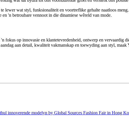
ing wat sal bydra tot ons voortdurende groei en versterk ons ​​posisie 
 lewer wat styl, funksionaliteit en voortreflike gehalte naatloos men
ie en 'n betroubare vennoot in die dinamiese wêreld van mode.
n fokus op innovasie en klantetevredenheid, ontwerp en vervaardig d
l aandag aan detail, kwaliteit vakmanskap en toewyding aan styl, maak