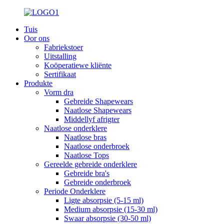
Tuis
Oor ons
Fabriekstoer
Uitstalling
Koöperatiewe kliënte
Sertifikaat
Produkte
Vorm dra
Gebreide Shapewears
Naatlose Shapewears
Middellyf afrigter
Naatlose onderklere
Naatlose bras
Naatlose onderbroek
Naatlose Tops
Gereelde gebreide onderklere
Gebreide bra's
Gebreide onderbroek
Periode Onderklere
Ligte absorpsie (5-15 ml)
Medium absorpsie (15-30 ml)
Swaar absorpsie (30-50 ml)