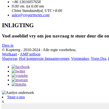
+86 13616057658
9:00 vm. tot 6:00 nm
China Standaardtyd, UTC+8:00
sales@ysygarments.com
INLIGTING
Voel asseblief vry om jou navraag te stuur deur die o
Dien in
© Kopiereg - 2010-2024 : Alle regte voorbehou.
Werfkaart
-
AMP selfoon
Shapwear
,
Hoë kompressie liggaamsvormer
,
Vormmaker
,
Vorm Dra
,
Stuur e-pos
x