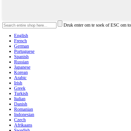
Druk enter om te soek of ESC om to
English
French
German
Portuguese
Spanish
Russian
Japanese
Korean
Arabic
Irish
Greek
Turkish
Italian
Danish
Romanian
Indonesian
Czech
Afrikaans
Swedish