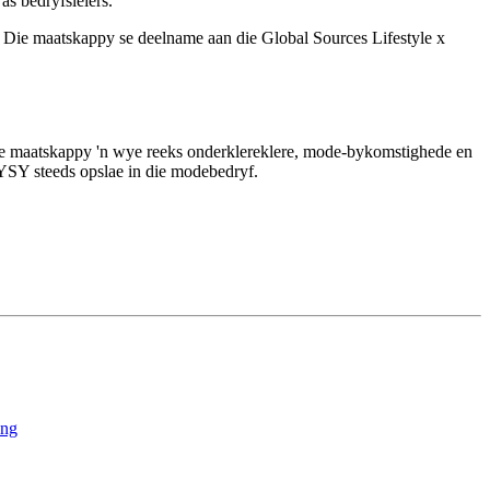
as bedryfsleiers.”
g. Die maatskappy se deelname aan die Global Sources Lifestyle x
ie maatskappy 'n wye reeks onderklereklere, mode-bykomstighede en
 YSY steeds opslae in die modebedryf.