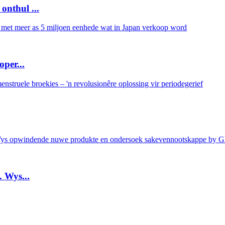
thul ...
per...
Wys...