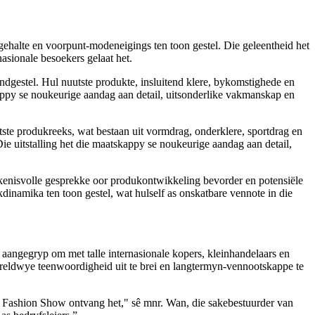
halte en voorpunt-modeneigings ten toon gestel. Die geleentheid het
asionale besoekers gelaat het.
dgestel. Hul nuutste produkte, insluitend klere, bykomstighede en
appy se noukeurige aandag aan detail, uitsonderlike vakmanskap en
e produkreeks, wat bestaan ​​uit vormdrag, onderklere, sportdrag en
 uitstalling het die maatskappy se noukeurige aandag aan detail,
kenisvolle gesprekke oor produkontwikkeling bevorder en potensiële
namika ten toon gestel, wat hulself as onskatbare vennote in die
d aangegryp om met talle internasionale kopers, kleinhandelaars en
wêreldwye teenwoordigheid uit te brei en langtermyn-vennootskappe te
 x Fashion Show ontvang het," sê mnr. Wan, die sakebestuurder van