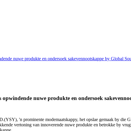
uwe produkte en ondersoek sakevennootskappe by Global Source
dende nuwe produkte en ondersoek sakevennootska
 prominente modemaatskappy, het opslae gemaak by die Global S
kkende vertoning van innoverende nuwe produkte en betrokke by vrugba
skappe.