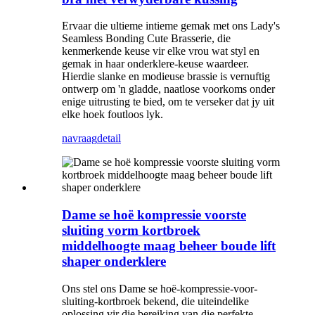
Ervaar die ultieme intieme gemak met ons Lady's
Seamless Bonding Cute Brasserie, die
kenmerkende keuse vir elke vrou wat styl en
gemak in haar onderklere-keuse waardeer.
Hierdie slanke en modieuse brassie is vernuftig
ontwerp om 'n gladde, naatlose voorkoms onder
enige uitrusting te bied, om te verseker dat jy uit
elke hoek foutloos lyk.
navraag
detail
Dame se hoë kompressie voorste
sluiting vorm kortbroek
middelhoogte maag beheer boude lift
shaper onderklere
Ons stel ons Dame se hoë-kompressie-voor-
sluiting-kortbroek bekend, die uiteindelike
oplossing vir die bereiking van die perfekte