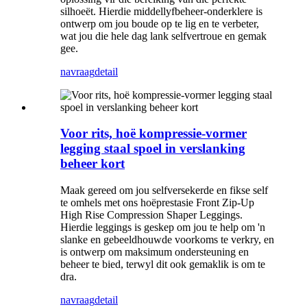
silhoeët. Hierdie middellyfbeheer-onderklere is
ontwerp om jou boude op te lig en te verbeter,
wat jou die hele dag lank selfvertroue en gemak
gee.
navraag
detail
Voor rits, hoë kompressie-vormer
legging staal spoel in verslanking
beheer kort
Maak gereed om jou selfversekerde en fikse self
te omhels met ons hoëprestasie Front Zip-Up
High Rise Compression Shaper Leggings.
Hierdie leggings is geskep om jou te help om 'n
slanke en gebeeldhouwde voorkoms te verkry, en
is ontwerp om maksimum ondersteuning en
beheer te bied, terwyl dit ook gemaklik is om te
dra.
navraag
detail