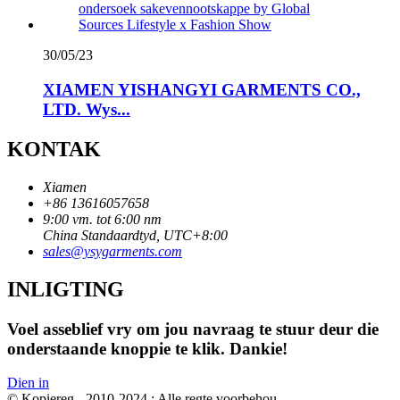
30/05/23
XIAMEN YISHANGYI GARMENTS CO.,
LTD. Wys...
KONTAK
Xiamen
+86 13616057658
9:00 vm. tot 6:00 nm
China Standaardtyd, UTC+8:00
sales@ysygarments.com
INLIGTING
Voel asseblief vry om jou navraag te stuur deur die
onderstaande knoppie te klik. Dankie!
Dien in
© Kopiereg - 2010-2024 : Alle regte voorbehou.