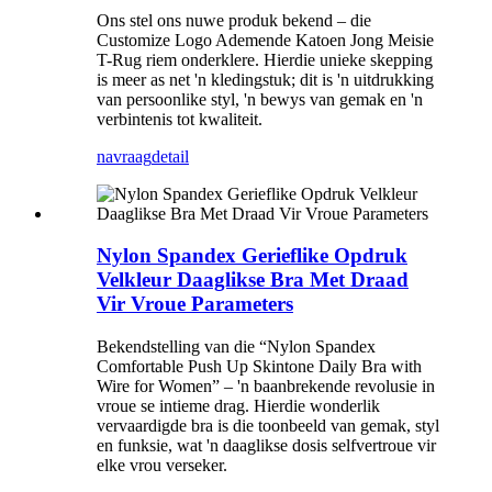
Ons stel ons nuwe produk bekend – die
Customize Logo Ademende Katoen Jong Meisie
T-Rug riem onderklere. Hierdie unieke skepping
is meer as net 'n kledingstuk; dit is 'n uitdrukking
van persoonlike styl, 'n bewys van gemak en 'n
verbintenis tot kwaliteit.
navraag
detail
Nylon Spandex Gerieflike Opdruk
Velkleur Daaglikse Bra Met Draad
Vir Vroue Parameters
Bekendstelling van die “Nylon Spandex
Comfortable Push Up Skintone Daily Bra with
Wire for Women” – 'n baanbrekende revolusie in
vroue se intieme drag. Hierdie wonderlik
vervaardigde bra is die toonbeeld van gemak, styl
en funksie, wat 'n daaglikse dosis selfvertroue vir
elke vrou verseker.