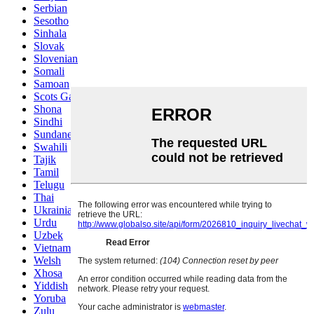
Serbian
Sesotho
Sinhala
Slovak
Slovenian
Somali
Samoan
Scots Gaelic
Shona
Sindhi
Sundanese
Swahili
Tajik
Tamil
Telugu
Thai
Ukrainian
Urdu
Uzbek
Vietnamese
Welsh
Xhosa
Yiddish
Yoruba
Zulu