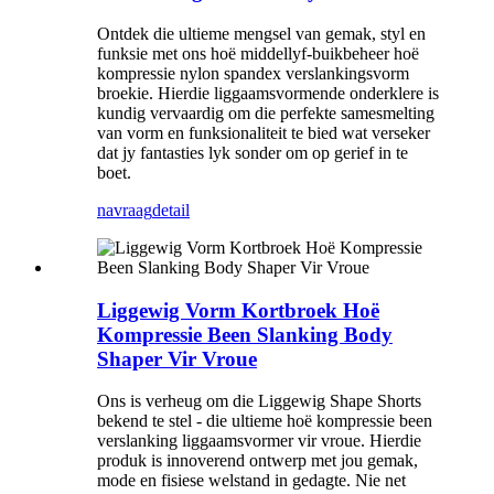
Ontdek die ultieme mengsel van gemak, styl en
funksie met ons hoë middellyf-buikbeheer hoë
kompressie nylon spandex verslankingsvorm
broekie. Hierdie liggaamsvormende onderklere is
kundig vervaardig om die perfekte samesmelting
van vorm en funksionaliteit te bied wat verseker
dat jy fantasties lyk sonder om op gerief in te
boet.
navraag
detail
Liggewig Vorm Kortbroek Hoë
Kompressie Been Slanking Body
Shaper Vir Vroue
Ons is verheug om die Liggewig Shape Shorts
bekend te stel - die ultieme hoë kompressie been
verslanking liggaamsvormer vir vroue. Hierdie
produk is innoverend ontwerp met jou gemak,
mode en fisiese welstand in gedagte. Nie net