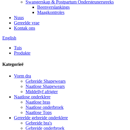
Swangerskap & Postpartum Ondersteunersreeks
Beenverslankings
Maagkontroles
Nuus
Gereelde vrae
Kontak ons
English
Tuis
Produkte
Kategorieë
Vorm dra
Gebreide Shapewears
Naatlose Shapewears
Middellyf afrigter
Naatlose onderklere
Naatlose bras
Naatlose onderbroek
Naatlose Tops
Gereelde gebreide onderklere
Gebreide bra's
Gebreide onderbroek