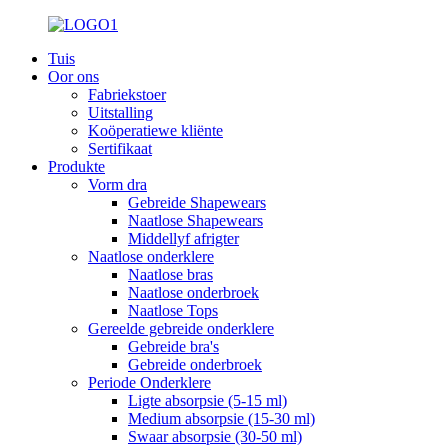
Tuis
Oor ons
Fabriekstoer
Uitstalling
Koöperatiewe kliënte
Sertifikaat
Produkte
Vorm dra
Gebreide Shapewears
Naatlose Shapewears
Middellyf afrigter
Naatlose onderklere
Naatlose bras
Naatlose onderbroek
Naatlose Tops
Gereelde gebreide onderklere
Gebreide bra's
Gebreide onderbroek
Periode Onderklere
Ligte absorpsie (5-15 ml)
Medium absorpsie (15-30 ml)
Swaar absorpsie (30-50 ml)