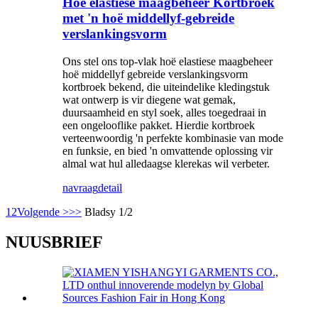
Hoë elastiese maagbeheer Kortbroek
met 'n hoë middellyf-gebreide
verslankingsvorm
Ons stel ons top-vlak hoë elastiese maagbeheer
hoë middellyf gebreide verslankingsvorm
kortbroek bekend, die uiteindelike kledingstuk
wat ontwerp is vir diegene wat gemak,
duursaamheid en styl soek, alles toegedraai in
een ongelooflike pakket. Hierdie kortbroek
verteenwoordig 'n perfekte kombinasie van mode
en funksie, en bied 'n omvattende oplossing vir
almal wat hul alledaagse klerekas wil verbeter.
navraag
detail
1
2
Volgende >
>>
Bladsy 1/2
NUUSBRIEF