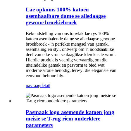
Lae opkoms 100% katoen
asemhaalbare dame se alledaagse
gewone broekiebroek
Bekendstelling van ons topvlak lae rys 100%
katoen asemhalende dame se alledaagse gewone
broekbroek - 'n perfekte mengsel van gemak,
asemhaling en styl, ontwerp om 'n noodsaaklike
deel van elke vrou se daaglikse klerekas te word.
Hierdie produk is vaardig vervaardig om die
uiteindelike gemak en pasvorm te bied wat
moderne vroue benodig, terwyl die elegansie van
eenvoud behoue ​​bly.
navraag
detail
Pasmaak logo asemende katoen jong
meisie se T-rug riem onderklere
parameters