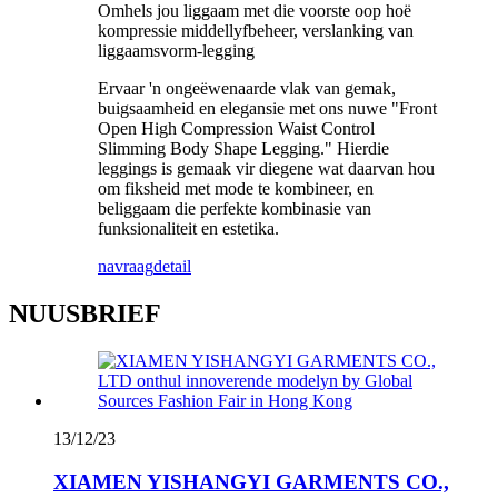
Omhels jou liggaam met die voorste oop hoë
kompressie middellyfbeheer, verslanking van
liggaamsvorm-legging
Ervaar 'n ongeëwenaarde vlak van gemak,
buigsaamheid en elegansie met ons nuwe "Front
Open High Compression Waist Control
Slimming Body Shape Legging." Hierdie
leggings is gemaak vir diegene wat daarvan hou
om fiksheid met mode te kombineer, en
beliggaam die perfekte kombinasie van
funksionaliteit en estetika.
navraag
detail
NUUSBRIEF
13/12/23
XIAMEN YISHANGYI GARMENTS CO.,