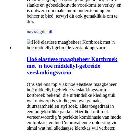
slanke en gebeeldhouwde voorkoms te verkry, en
is ontwerp om maksimum ondersteuning en
beheer te bied, terwyl dit ook gemaklik is om te
dra.
navraag
detail
Hoë elastiese maagbeheer Kortbroek
met 'n hoë middellyf-gebreide
verslankingsvorm
Ons stel ons top-vlak hoë elastiese maagbeheer
hoë middellyf gebreide verslankingsvorm
kortbroek bekend, die uiteindelike kledingstuk
wat ontwerp is vir diegene wat gemak,
duursaamheid en styl soek, alles toegedraai in
een ongelooflike pakket. Hierdie kortbroek
verteenwoordig 'n perfekte kombinasie van mode
en funksie, en bied 'n omvattende oplossing vir
almal wat hul alledaagse klerekas wil verbeter.