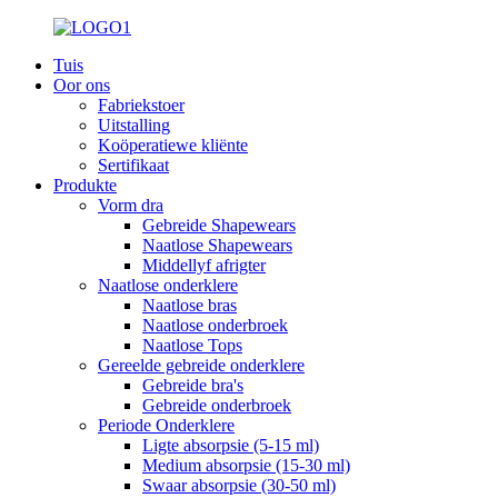
Tuis
Oor ons
Fabriekstoer
Uitstalling
Koöperatiewe kliënte
Sertifikaat
Produkte
Vorm dra
Gebreide Shapewears
Naatlose Shapewears
Middellyf afrigter
Naatlose onderklere
Naatlose bras
Naatlose onderbroek
Naatlose Tops
Gereelde gebreide onderklere
Gebreide bra's
Gebreide onderbroek
Periode Onderklere
Ligte absorpsie (5-15 ml)
Medium absorpsie (15-30 ml)
Swaar absorpsie (30-50 ml)