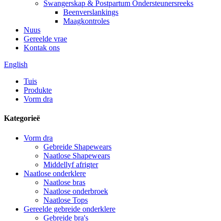
Swangerskap & Postpartum Ondersteunersreeks
Beenverslankings
Maagkontroles
Nuus
Gereelde vrae
Kontak ons
English
Tuis
Produkte
Vorm dra
Kategorieë
Vorm dra
Gebreide Shapewears
Naatlose Shapewears
Middellyf afrigter
Naatlose onderklere
Naatlose bras
Naatlose onderbroek
Naatlose Tops
Gereelde gebreide onderklere
Gebreide bra's