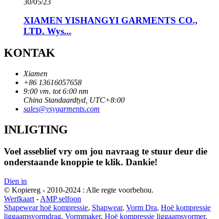
30/05/23
XIAMEN YISHANGYI GARMENTS CO.,
LTD. Wys...
KONTAK
Xiamen
+86 13616057658
9:00 vm. tot 6:00 nm
China Standaardtyd, UTC+8:00
sales@ysygarments.com
INLIGTING
Voel asseblief vry om jou navraag te stuur deur die
onderstaande knoppie te klik. Dankie!
Dien in
© Kopiereg - 2010-2024 : Alle regte voorbehou.
Werfkaart
-
AMP selfoon
Shapewear hoë kompressie
,
Shapwear
,
Vorm Dra
,
Hoë kompressie
liggaamsvormdrag
,
Vormmaker
,
Hoë kompressie liggaamsvormer
,