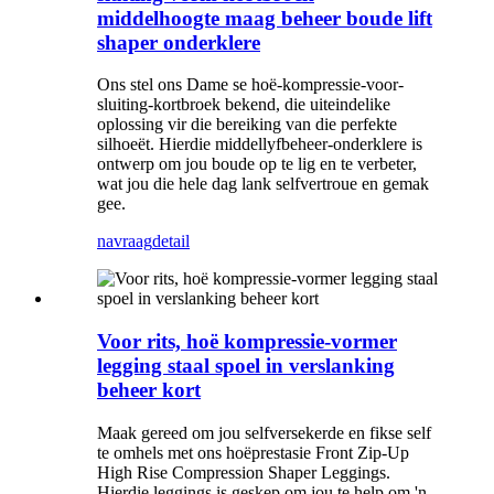
middelhoogte maag beheer boude lift
shaper onderklere
Ons stel ons Dame se hoë-kompressie-voor-
sluiting-kortbroek bekend, die uiteindelike
oplossing vir die bereiking van die perfekte
silhoeët. Hierdie middellyfbeheer-onderklere is
ontwerp om jou boude op te lig en te verbeter,
wat jou die hele dag lank selfvertroue en gemak
gee.
navraag
detail
Voor rits, hoë kompressie-vormer
legging staal spoel in verslanking
beheer kort
Maak gereed om jou selfversekerde en fikse self
te omhels met ons hoëprestasie Front Zip-Up
High Rise Compression Shaper Leggings.
Hierdie leggings is geskep om jou te help om 'n