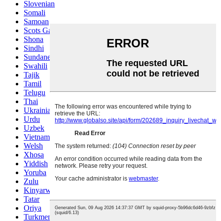
Slovenian
Somali
Samoan
Scots Gaelic
Shona
Sindhi
Sundanese
Swahili
Tajik
Tamil
Telugu
Thai
Ukrainian
Urdu
Uzbek
Vietnamese
Welsh
Xhosa
Yiddish
Yoruba
Zulu
Kinyarwanda
Tatar
Oriya
Turkmen