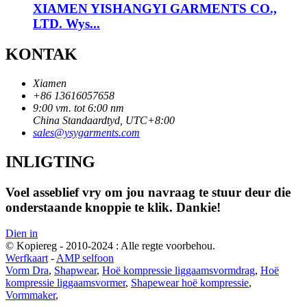
XIAMEN YISHANGYI GARMENTS CO.,
LTD. Wys...
KONTAK
Xiamen
+86 13616057658
9:00 vm. tot 6:00 nm
China Standaardtyd, UTC+8:00
sales@ysygarments.com
INLIGTING
Voel asseblief vry om jou navraag te stuur deur die
onderstaande knoppie te klik. Dankie!
Dien in
© Kopiereg - 2010-2024 : Alle regte voorbehou.
Werfkaart
-
AMP selfoon
Vorm Dra
,
Shapwear
,
Hoë kompressie liggaamsvormdrag
,
Hoë
kompressie liggaamsvormer
,
Shapewear hoë kompressie
,
Vormmaker
,