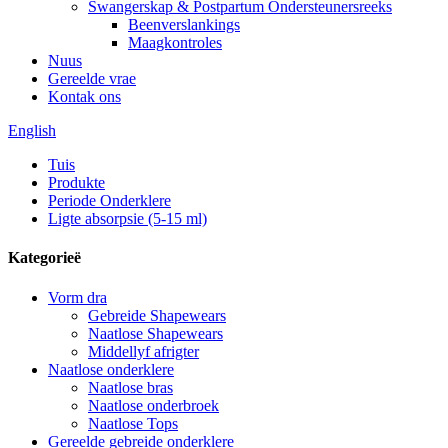
Swangerskap & Postpartum Ondersteunersreeks
Beenverslankings
Maagkontroles
Nuus
Gereelde vrae
Kontak ons
English
Tuis
Produkte
Periode Onderklere
Ligte absorpsie (5-15 ml)
Kategorieë
Vorm dra
Gebreide Shapewears
Naatlose Shapewears
Middellyf afrigter
Naatlose onderklere
Naatlose bras
Naatlose onderbroek
Naatlose Tops
Gereelde gebreide onderklere