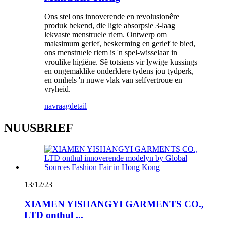
Ons stel ons innoverende en revolusionêre
produk bekend, die ligte absorpsie 3-laag
lekvaste menstruele riem. Ontwerp om
maksimum gerief, beskerming en gerief te bied,
ons menstruele riem is 'n spel-wisselaar in
vroulike higiëne. Sê totsiens vir lywige kussings
en ongemaklike onderklere tydens jou tydperk,
en omhels 'n nuwe vlak van selfvertroue en
vryheid.
navraag
detail
NUUSBRIEF
13/12/23
XIAMEN YISHANGYI GARMENTS CO.,
LTD onthul ...