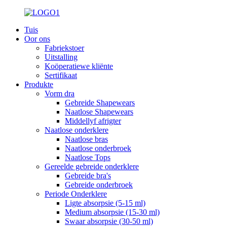
Tuis
Oor ons
Fabriekstoer
Uitstalling
Koöperatiewe kliënte
Sertifikaat
Produkte
Vorm dra
Gebreide Shapewears
Naatlose Shapewears
Middellyf afrigter
Naatlose onderklere
Naatlose bras
Naatlose onderbroek
Naatlose Tops
Gereelde gebreide onderklere
Gebreide bra's
Gebreide onderbroek
Periode Onderklere
Ligte absorpsie (5-15 ml)
Medium absorpsie (15-30 ml)
Swaar absorpsie (30-50 ml)