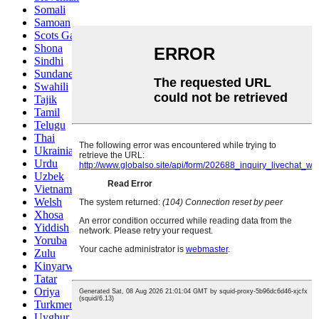
Somali
Samoan
Scots Gaelic
Shona
Sindhi
Sundanese
Swahili
Tajik
Tamil
Telugu
Thai
Ukrainian
Urdu
Uzbek
Vietnamese
Welsh
Xhosa
Yiddish
Yoruba
Zulu
Kinyarwanda
Tatar
Oriya
Turkmen
Uyghur