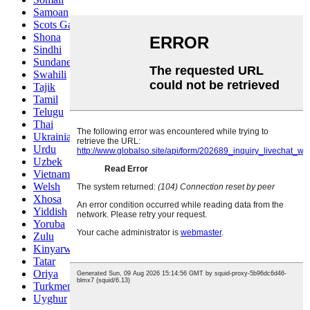
Samoan
Scots Gaelic
Shona
Sindhi
Sundanese
Swahili
Tajik
Tamil
Telugu
Thai
Ukrainian
Urdu
Uzbek
Vietnamese
Welsh
Xhosa
Yiddish
Yoruba
Zulu
Kinyarwanda
Tatar
Oriya
Turkmen
Uyghur