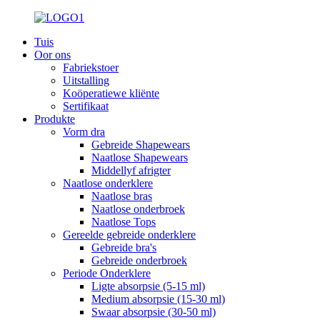
Tuis
Oor ons
Fabriekstoer
Uitstalling
Koöperatiewe kliënte
Sertifikaat
Produkte
Vorm dra
Gebreide Shapewears
Naatlose Shapewears
Middellyf afrigter
Naatlose onderklere
Naatlose bras
Naatlose onderbroek
Naatlose Tops
Gereelde gebreide onderklere
Gebreide bra's
Gebreide onderbroek
Periode Onderklere
Ligte absorpsie (5-15 ml)
Medium absorpsie (15-30 ml)
Swaar absorpsie (30-50 ml)