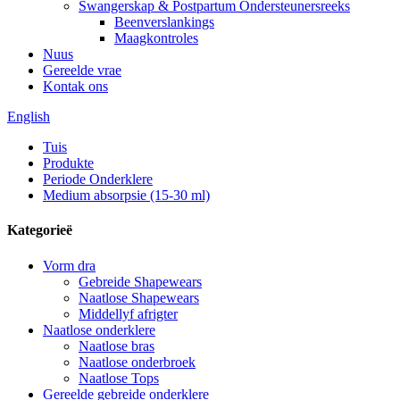
Swangerskap & Postpartum Ondersteunersreeks
Beenverslankings
Maagkontroles
Nuus
Gereelde vrae
Kontak ons
English
Tuis
Produkte
Periode Onderklere
Medium absorpsie (15-30 ml)
Kategorieë
Vorm dra
Gebreide Shapewears
Naatlose Shapewears
Middellyf afrigter
Naatlose onderklere
Naatlose bras
Naatlose onderbroek
Naatlose Tops
Gereelde gebreide onderklere