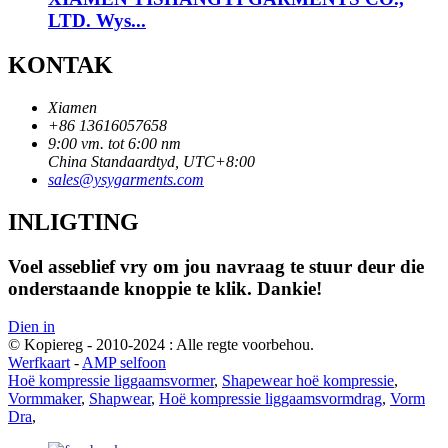
LTD. Wys...
KONTAK
Xiamen
+86 13616057658
9:00 vm. tot 6:00 nm
China Standaardtyd, UTC+8:00
sales@ysygarments.com
INLIGTING
Voel asseblief vry om jou navraag te stuur deur die
onderstaande knoppie te klik. Dankie!
Dien in
© Kopiereg - 2010-2024 : Alle regte voorbehou.
Werfkaart
-
AMP selfoon
Hoë kompressie liggaamsvormer
,
Shapewear hoë kompressie
,
Vormmaker
,
Shapwear
,
Hoë kompressie liggaamsvormdrag
,
Vorm
Dra
,