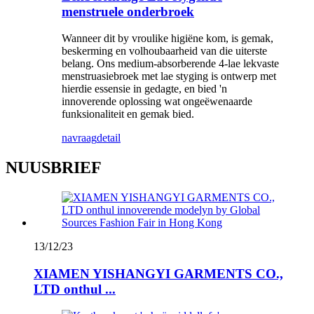
menstruele onderbroek
Wanneer dit by vroulike higiëne kom, is gemak,
beskerming en volhoubaarheid van die uiterste
belang. Ons medium-absorberende 4-lae lekvaste
menstruasiebroek met lae styging is ontwerp met
hierdie essensie in gedagte, en bied 'n
innoverende oplossing wat ongeëwenaarde
funksionaliteit en gemak bied.
navraag
detail
NUUSBRIEF
13/12/23
XIAMEN YISHANGYI GARMENTS CO.,
LTD onthul ...