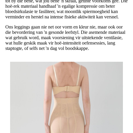
tot by die bene, wat jou bene 'n skraal, getinte voorkoms gee. Die
hoë-rek materiaal handhaaf 'n egalige kompressie om beter
bloedsirkulasie te fasiliteer, wat moontlik spiermoegheid kan
verminder en herstel na intense fisieke aktiwiteit kan versnel.
Ons leggings gaan nie net oor vorm en kleur nie, maar ook oor
die bevordering van 'n gesonde leefstyl. Die asemende materiaal
wat gebruik word, maak voorsiening vir uitstekende ventilasie,
wat hulle geskik maak vir hoë-intensiteit oefensessies, lang
staptogte, of selfs net 'n dag vol boodskappe.