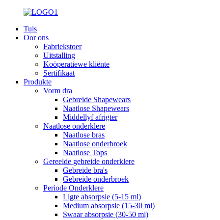
Tuis
Oor ons
Fabriekstoer
Uitstalling
Koöperatiewe kliënte
Sertifikaat
Produkte
Vorm dra
Gebreide Shapewears
Naatlose Shapewears
Middellyf afrigter
Naatlose onderklere
Naatlose bras
Naatlose onderbroek
Naatlose Tops
Gereelde gebreide onderklere
Gebreide bra's
Gebreide onderbroek
Periode Onderklere
Ligte absorpsie (5-15 ml)
Medium absorpsie (15-30 ml)
Swaar absorpsie (30-50 ml)