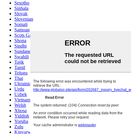
Sesotho
Sinhala
Slovak
Slovenian
Somali
Samoan
Scots Gaelic
Shona
Sindhi
Sundanese
Swahili
Tajik
Tamil
Telugu
Thai
Ukrainian
Urdu
Uzbek
Vietnamese
Welsh
Xhosa
Yiddish
Yoruba
Zulu
Kinyarwanda