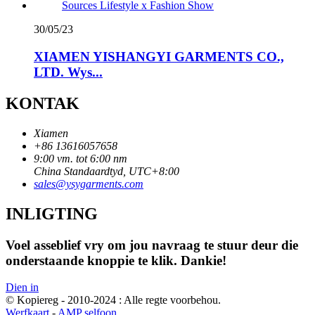
30/05/23
XIAMEN YISHANGYI GARMENTS CO.,
LTD. Wys...
KONTAK
Xiamen
+86 13616057658
9:00 vm. tot 6:00 nm
China Standaardtyd, UTC+8:00
sales@ysygarments.com
INLIGTING
Voel asseblief vry om jou navraag te stuur deur die
onderstaande knoppie te klik. Dankie!
Dien in
© Kopiereg - 2010-2024 : Alle regte voorbehou.
Werfkaart
-
AMP selfoon