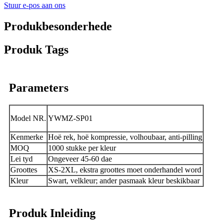
Stuur e-pos aan ons
Produkbesonderhede
Produk Tags
Parameters
Model NR.
YWMZ-SP01
Kenmerke
Hoë rek, hoë kompressie, volhoubaar, anti-pilling
MOQ
1000 stukke per kleur
Lei tyd
Ongeveer 45-60 dae
Groottes
XS-2XL, ekstra groottes moet onderhandel word
Kleur
Swart, velkleur; ander pasmaak kleur beskikbaar
Produk Inleiding