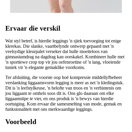
Ervaar die verskil
Wat styl betref, is hierdie leggings 'n sjiek toevoeging tot enige
klerekas. Die slanke, vaartbelynde ontwerp gepaard met 'n
veelsydige kleurpalet verseker dat hulle moeiteloos van
gimnasiumdrag na dagdrag kan oorskakel. Kombineer hulle met
'n sportiewe crop top vir jou oefenroetine of 'n lang, vloeiende
tuniek vir 'n elegante gemaklike voorkoms.
Ter afsluiting, die voorste oop hoë kompressie middellyfbeheer
verslanking liggaamsvorm legging is meer as net 'n kledingstuk.
Dit is 'n leefstylkeuse, 'n belofte van troos en 'n verbintenis om
jou liggaam te omhels soos dit is. Ons glo daaraan om elke
liggaamstipe te vier, en ons produk is 'n bewys van hierdie
oortuiging. Kom ervaar die samesmelting van mode, gemak en
funksionaliteit met ons merkwaardige leggings.
Voorbeeld