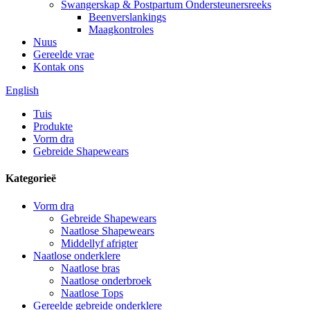
Swangerskap & Postpartum Ondersteunersreeks
Beenverslankings
Maagkontroles
Nuus
Gereelde vrae
Kontak ons
English
Tuis
Produkte
Vorm dra
Gebreide Shapewears
Kategorieë
Vorm dra
Gebreide Shapewears
Naatlose Shapewears
Middellyf afrigter
Naatlose onderklere
Naatlose bras
Naatlose onderbroek
Naatlose Tops
Gereelde gebreide onderklere