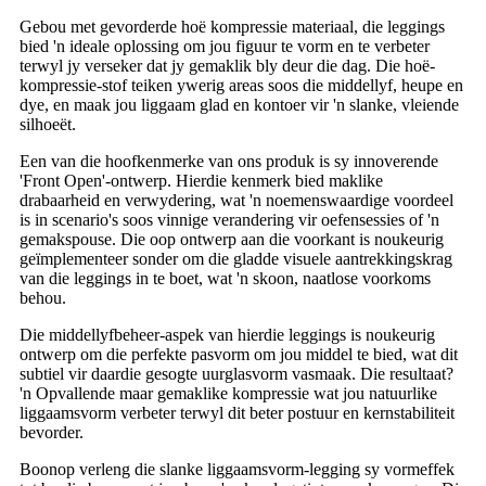
Gebou met gevorderde hoë kompressie materiaal, die leggings
bied 'n ideale oplossing om jou figuur te vorm en te verbeter
terwyl jy verseker dat jy gemaklik bly deur die dag. Die hoë-
kompressie-stof teiken ywerig areas soos die middellyf, heupe en
dye, en maak jou liggaam glad en kontoer vir 'n slanke, vleiende
silhoeët.
Een van die hoofkenmerke van ons produk is sy innoverende
'Front Open'-ontwerp. Hierdie kenmerk bied maklike
drabaarheid en verwydering, wat 'n noemenswaardige voordeel
is in scenario's soos vinnige verandering vir oefensessies of 'n
gemakspouse. Die oop ontwerp aan die voorkant is noukeurig
geïmplementeer sonder om die gladde visuele aantrekkingskrag
van die leggings in te boet, wat 'n skoon, naatlose voorkoms
behou.
Die middellyfbeheer-aspek van hierdie leggings is noukeurig
ontwerp om die perfekte pasvorm om jou middel te bied, wat dit
subtiel vir daardie gesogte uurglasvorm vasmaak. Die resultaat?
'n Opvallende maar gemaklike kompressie wat jou natuurlike
liggaamsvorm verbeter terwyl dit beter postuur en kernstabiliteit
bevorder.
Boonop verleng die slanke liggaamsvorm-legging sy vormeffek