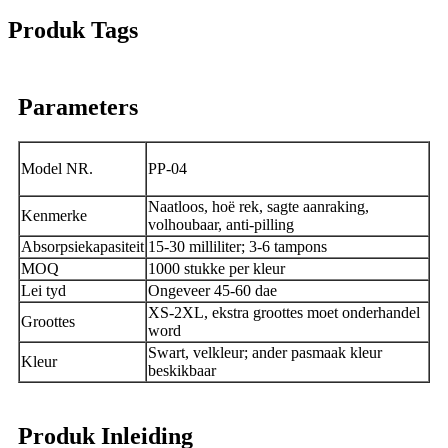
Produk Tags
Parameters
Model NR.
PP-04
Naatloos, hoë rek, sagte aanraking,
Kenmerke
volhoubaar, anti-pilling
Absorpsiekapasiteit
15-30 milliliter; 3-6 tampons
MOQ
1000 stukke per kleur
Lei tyd
Ongeveer 45-60 dae
XS-2XL, ekstra groottes moet onderhandel
Groottes
word
Swart, velkleur; ander pasmaak kleur
Kleur
beskikbaar
Produk Inleiding