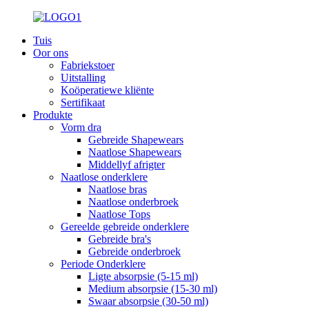
Tuis
Oor ons
Fabriekstoer
Uitstalling
Koöperatiewe kliënte
Sertifikaat
Produkte
Vorm dra
Gebreide Shapewears
Naatlose Shapewears
Middellyf afrigter
Naatlose onderklere
Naatlose bras
Naatlose onderbroek
Naatlose Tops
Gereelde gebreide onderklere
Gebreide bra's
Gebreide onderbroek
Periode Onderklere
Ligte absorpsie (5-15 ml)
Medium absorpsie (15-30 ml)
Swaar absorpsie (30-50 ml)