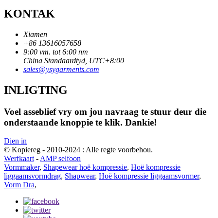
KONTAK
Xiamen
+86 13616057658
9:00 vm. tot 6:00 nm
China Standaardtyd, UTC+8:00
sales@ysygarments.com
INLIGTING
Voel asseblief vry om jou navraag te stuur deur die
onderstaande knoppie te klik. Dankie!
Dien in
© Kopiereg - 2010-2024 : Alle regte voorbehou.
Werfkaart
-
AMP selfoon
Vormmaker
,
Shapewear hoë kompressie
,
Hoë kompressie
liggaamsvormdrag
,
Shapwear
,
Hoë kompressie liggaamsvormer
,
Vorm Dra
,