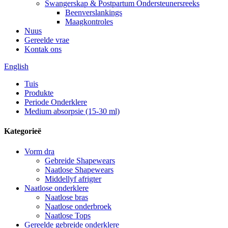
Swangerskap & Postpartum Ondersteunersreeks
Beenverslankings
Maagkontroles
Nuus
Gereelde vrae
Kontak ons
English
Tuis
Produkte
Periode Onderklere
Medium absorpsie (15-30 ml)
Kategorieë
Vorm dra
Gebreide Shapewears
Naatlose Shapewears
Middellyf afrigter
Naatlose onderklere
Naatlose bras
Naatlose onderbroek
Naatlose Tops
Gereelde gebreide onderklere