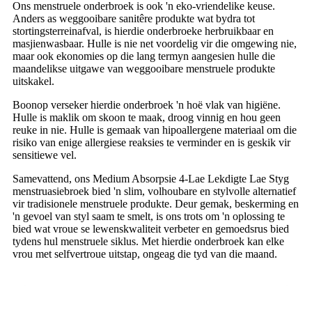
Ons menstruele onderbroek is ook 'n eko-vriendelike keuse.
Anders as weggooibare sanitêre produkte wat bydra tot
stortingsterreinafval, is hierdie onderbroeke herbruikbaar en
masjienwasbaar. Hulle is nie net voordelig vir die omgewing nie,
maar ook ekonomies op die lang termyn aangesien hulle die
maandelikse uitgawe van weggooibare menstruele produkte
uitskakel.
Boonop verseker hierdie onderbroek 'n hoë vlak van higiëne.
Hulle is maklik om skoon te maak, droog vinnig en hou geen
reuke in nie. Hulle is gemaak van hipoallergene materiaal om die
risiko van enige allergiese reaksies te verminder en is geskik vir
sensitiewe vel.
Samevattend, ons Medium Absorpsie 4-Lae Lekdigte Lae Styg
menstruasiebroek bied 'n slim, volhoubare en stylvolle alternatief
vir tradisionele menstruele produkte. Deur gemak, beskerming en
'n gevoel van styl saam te smelt, is ons trots om 'n oplossing te
bied wat vroue se lewenskwaliteit verbeter en gemoedsrus bied
tydens hul menstruele siklus. Met hierdie onderbroek kan elke
vrou met selfvertroue uitstap, ongeag die tyd van die maand.