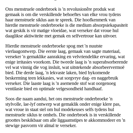
Ons menstruele onderbroek is 'n revolusionêre produk wat
gemaak is om die verskillende behoeftes van elke vrou tydens
haar menstruele siklus aan te spreek. Die hoofkenmerk van
hierdie menstruele onderbroeke is die medium absorpsiekapasiteit
wat geskik is vir matige vloeidae, wat verseker dat vroue hul
daaglikse aktiwiteite met gemak en selfvertroue kan uitvoer.
Hierdie menstruele onderbroeke spog met 'n nuutste
vierlaagontwerp. Die eerste laag, gemaak van sagte materiaal,
verseker 'n gemaklike aanraking en velvriendelike ervaring, wat
enige irritasies voorkom. Die tweede laag is 'n superabsorberende
vel wat vinnig die vog insluit, wat uitstekende absorbeervermoë
bied. Die derde laag, 'n lekvaste laken, bied bykomende
beskerming teen lekkasies, wat sorgvrye dag- en naggebruik
verseker. Die laaste laag is 'n asemende stof wat oorgenoeg
ventilasie bied en optimale velgesondheid handhaaf.
Soos die naam aandui, het ons menstruele onderbroeke 'n
stylvolle, lae-lyf ontwerp wat gemaklik onder enige klere pas,
wat vroue in staat stel om hul modekeuses selfs tydens hul
menstruele siklus te omhels. Die onderbroek is in verskillende
groottes beskikbaar om alle liggaamstipes te akkommodeer en 'n
stewige pasvorm vir almal te verseker.